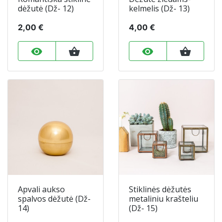
dėžutė (Dž- 12)
kelmelis (Dž- 13)
2,00 €
4,00 €
remove_red_eye
shopping_basket
remove_red_eye
shopping_basket
Apvali aukso
Stiklinės dėžutės
spalvos dėžutė (Dž-
metaliniu krašteliu
14)
(Dž- 15)