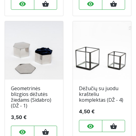
remove_red_eye
shopping_basket
remove_red_eye
shopping_basket
Geometrinės
Dėžučių su juodu
blizgios dėžutės
krašteliu
žiedams (Sidabro)
komplektas (DŽ - 4)
(DŽ - 1)
4,50 €
3,50 €
remove_red_eye
shopping_basket
remove_red_eye
shopping_basket