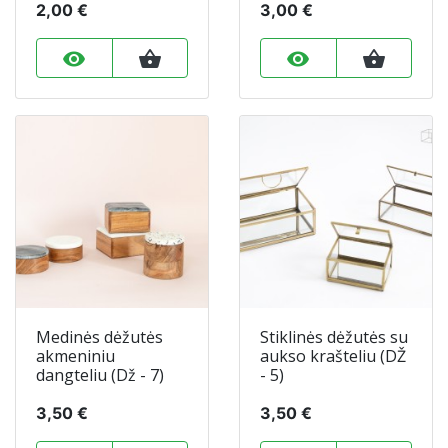
2,00 €
3,00 €
remove_red_eye
shopping_basket
remove_red_eye
shopping_basket
Medinės dėžutės
Stiklinės dėžutės su
akmeniniu
aukso krašteliu (DŽ
dangteliu (Dž - 7)
- 5)
3,50 €
3,50 €