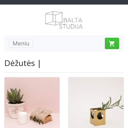
Meniu
shopping_cart
Dėžutės |