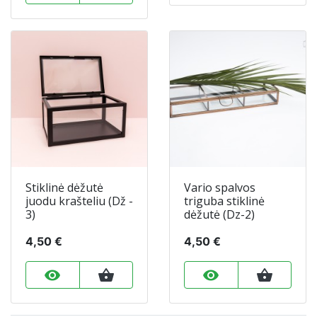
Stiklinė dėžutė
Vario spalvos
juodu krašteliu (Dž -
triguba stiklinė
3)
dėžutė (Dz-2)
4,50 €
4,50 €
remove_red_eye
shopping_basket
remove_red_eye
shopping_basket