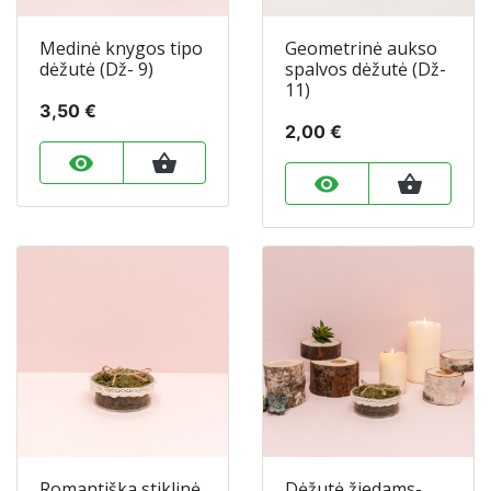
Medinė knygos tipo
Geometrinė aukso
dėžutė (Dž- 9)
spalvos dėžutė (Dž-
11)
3,50 €
2,00 €
remove_red_eye
shopping_basket
remove_red_eye
shopping_basket
Romantiška stiklinė
Dėžutė žiedams-