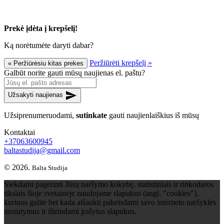
Prekė įdėta į krepšelį!
Ką norėtumėte daryti dabar?
Peržiūrėti krepšelį »
« Peržiūrėsiu kitas prekes
Galbūt norite gauti mūsų naujienas el. paštu?
send
Užsakyti naujienas
Užsiprenumeruodami,
sutinkate
gauti naujienlaiškius iš mūsų
Kontaktai
+37063600945
baltastudija@gmail.com
© 2026.
Balta Studija
Siekdami pagerinti Jūsų naršymo kokybę, statistiniais ir rinkodaros
tikslais šioje svetainėje naudojame slapukus (angl. "cookies"),
kuriuos galite bet kada atšaukti pakeisdami savo interneto naršyklės
nustatymus ir ištrindami įrašytus slapukus.