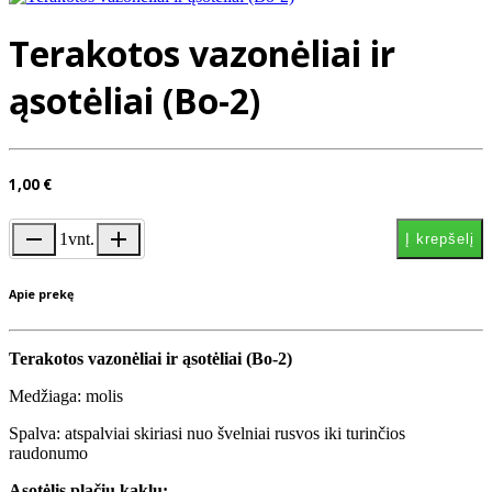
Terakotos vazonėliai ir
ąsotėliai (Bo-2)
1,00 €
remove
add
1
vnt.
Į krepšelį
Apie prekę
Terakotos vazonėliai ir ąsotėliai (Bo-2)
Medžiaga: molis
Spalva: atspalviai skiriasi nuo švelniai rusvos iki turinčios
raudonumo
Ąsotėlis plačiu kaklu: