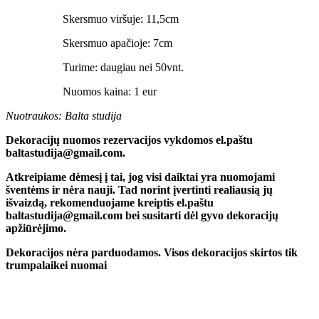
Skersmuo viršuje: 11,5cm
Skersmuo apačioje: 7cm
Turime: daugiau nei 50vnt.
Nuomos kaina: 1 eur
Nuotraukos: Balta studija
Dekoracijų nuomos rezervacijos vykdomos el.paštu
baltastudija@gmail.com.
Atkreipiame dėmesį į tai, jog visi daiktai yra nuomojami
šventėms ir nėra nauji. Tad norint įvertinti realiausią jų
išvaizdą, rekomenduojame kreiptis el.paštu
baltastudija@gmail.com bei susitarti dėl gyvo dekoracijų
apžiūrėjimo.
Dekoracijos nėra parduodamos. Visos dekoracijos skirtos tik
trumpalaikei nuomai