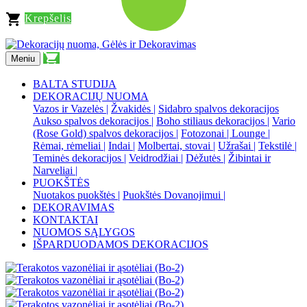
shopping_cart
Krepšelis
shopping_cart
Meniu
BALTA STUDIJA
DEKORACIJŲ NUOMA
Vazos ir Vazelės |
Žvakidės |
Sidabro spalvos dekoracijos
Aukso spalvos dekoracijos |
Boho stiliaus dekoracijos |
Vario
(Rose Gold) spalvos dekoracijos |
Fotozonai | Lounge |
Rėmai, rėmeliai |
Indai |
Molbertai, stovai |
Užrašai |
Tekstilė |
Teminės dekoracijos |
Veidrodžiai |
Dėžutės |
Žibintai ir
Narveliai |
PUOKŠTĖS
Nuotakos puokštės |
Puokštės Dovanojimui |
DEKORAVIMAS
KONTAKTAI
NUOMOS SĄLYGOS
IŠPARDUODAMOS DEKORACIJOS