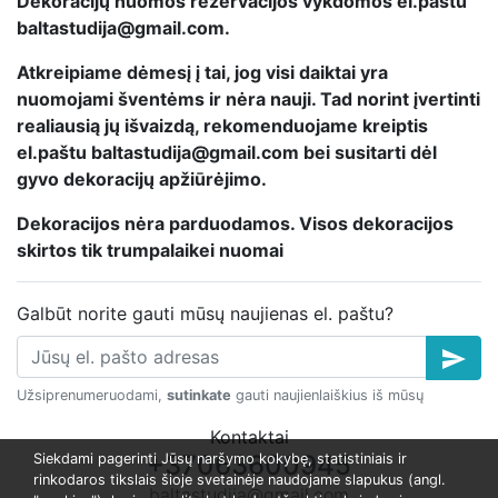
Dekoracijų nuomos rezervacijos vykdomos el.paštu
baltastudija@gmail.com.
Atkreipiame dėmesį į tai, jog visi daiktai yra
nuomojami šventėms ir nėra nauji. Tad norint įvertinti
realiausią jų išvaizdą, rekomenduojame kreiptis
el.paštu baltastudija@gmail.com bei susitarti dėl
gyvo dekoracijų apžiūrėjimo.
Dekoracijos nėra parduodamos. Visos dekoracijos
skirtos tik trumpalaikei nuomai
Galbūt norite gauti mūsų naujienas el. paštu?
send
Užsiprenumeruodami,
sutinkate
gauti naujienlaiškius iš mūsų
Kontaktai
+37063600945
Siekdami pagerinti Jūsų naršymo kokybę, statistiniais ir
rinkodaros tikslais šioje svetainėje naudojame slapukus (angl.
baltastudija@gmail.com