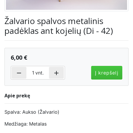
Žalvario spalvos metalinis
padėklas ant kojelių (Di - 42)
6,00 €
remove
add
1
vnt.
Į krepšelį
Apie prekę
Spalva: Aukso (Žalvario)
Medžiaga: Metalas